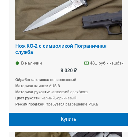
Нож КО-2 с символикой Пограничная
служба
В наличии
481 руб - кэшбэк
9 020 ₽
Обработка клинка:
полированный
Материал клинка:
AUS-8
Материал рукояти:
кавказский орех/кожа
Цвет рукояти:
черный,коричневый
Режим продажи:
требуется разрешение РОХа
Купить