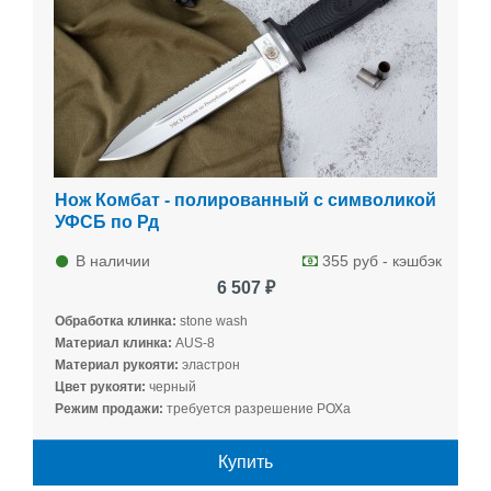
Нож Комбат - полированный с символикой
УФСБ по Рд
В наличии
355 руб - кэшбэк
6 507 ₽
Обработка клинка:
stone wash
Материал клинка:
AUS-8
Материал рукояти:
эластрон
Цвет рукояти:
черный
Режим продажи:
требуется разрешение РОХа
Купить