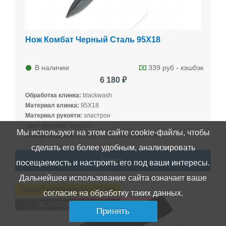
Нож Комбат Черный Сталь 95Х18
В наличии
339 руб - кэшбэк
6 180 ₽
Обработка клинка:
blackwash
Материал клинка:
95Х18
Материал рукояти:
эластрон
Цвет рукояти:
черный
Мы используют на этом сайте cookie-файлы, чтобы
Режим продажи:
требуется разрешение РОХа
сделать его более удобным, анализировать
Купить
посещаемость и настроить его под ваши интересы.
Дальнейшее использование сайта означает ваше
ЛИМИТИРОВАННАЯ СЕРИЯ
согласие на обработку таких данных.
ОСТАЛОСЬ МАЛО
Принять