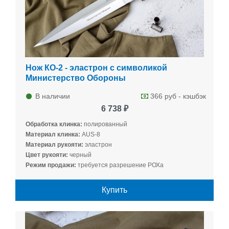
Нож КО-2 - эластрон с символикой
Министерство Обороны
В наличии
366 руб - кэшбэк
6 738 ₽
Обработка клинка:
полированный
Материал клинка:
AUS-8
Материал рукояти:
эластрон
Цвет рукояти:
черный
Режим продажи:
требуется разрешение РОХа
Купить