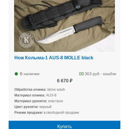
Нож Колыма-1 AUS-8 MOLLE black
В наличии
363 руб - кэшбэк
6 670 ₽
Обработка клинка:
stone wash
Материал клинка:
AUS-8
Материал рукояти:
эластрон
Цвет рукояти:
черный
Режим продажи:
в свободной продаже
Купить