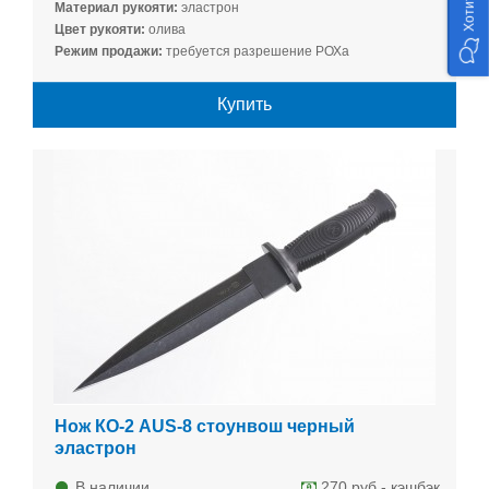
Материал рукояти:
эластрон
Цвет рукояти:
олива
Режим продажи:
требуется разрешение РОХа
Купить
Нож КО-2 AUS-8 стоунвош черный
эластрон
В наличии
270 руб - кэшбэк