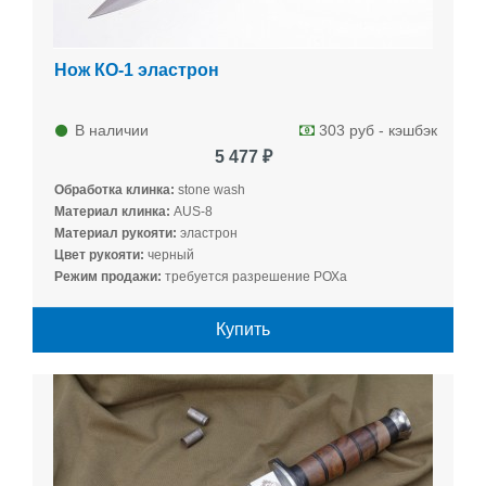
Нож КО-1 эластрон
В наличии
303 руб - кэшбэк
5 477 ₽
Обработка клинка:
stone wash
Материал клинка:
AUS-8
Материал рукояти:
эластрон
Цвет рукояти:
черный
Режим продажи:
требуется разрешение РОХа
Купить