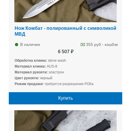
Нож Комбат - полированный с символикой
МВД
В наличии
355 руб - кэшбэк
6 507 ₽
Обработка клинка:
stone wash
Материал клинка:
AUS-8
Материал рукояти:
эластрон
Цвет рукояти:
черный
Режим продажи:
требуется разрешение РОХа
Купить