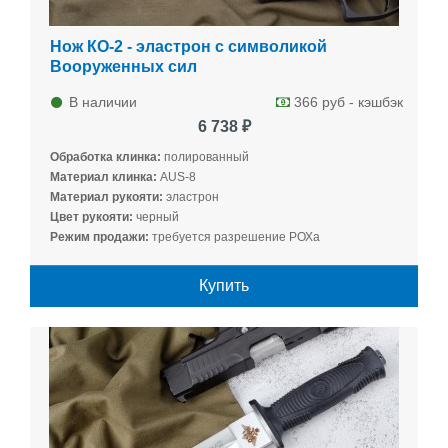
Нож КО-2 - эластрон с символикой
Вооруженных сил
В наличии
366 руб - кэшбэк
6 738 ₽
Обработка клинка:
полированный
Материал клинка:
AUS-8
Материал рукояти:
эластрон
Цвет рукояти:
черный
Режим продажи:
требуется разрешение РОХа
Купить