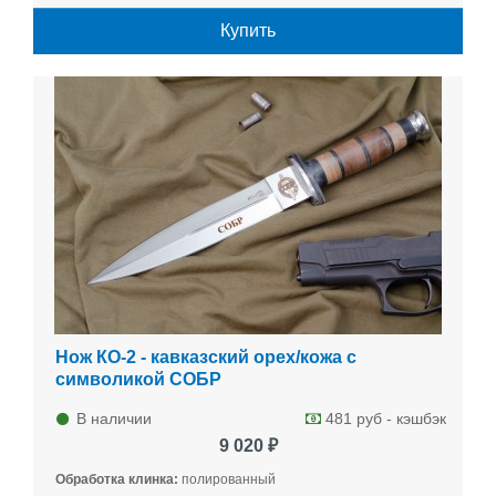
Купить
Нож КО-2 - кавказский орех/кожа с
символикой СОБР
В наличии
481 руб - кэшбэк
9 020 ₽
Обработка клинка:
полированный