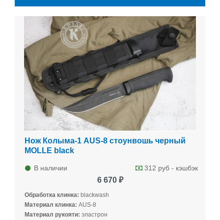
Нож Колыма-1 AUS-8 стоунвошь черный
MOLLE black
В наличии
312 руб - кэшбэк
6 670 ₽
Обработка клинка:
blackwash
Материал клинка:
AUS-8
Материал рукояти:
эластрон