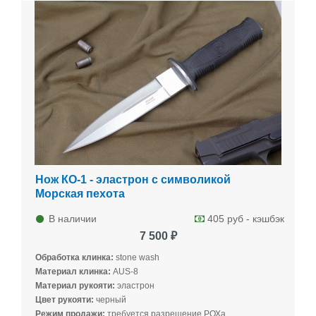
Нож КО-1 - эластрон с символикой
Морская пехота
В наличии
405 руб - кэшбэк
7 500 ₽
Обработка клинка:
stone wash
Материал клинка:
AUS-8
Материал рукояти:
эластрон
Цвет рукояти:
черный
Режим продажи:
требуется разрешение РОХа