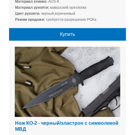
Материал клинка:
AUS-8
Материал рукояти:
кавказский орех/кожа
Цвет рукояти:
черный,коричневый
Режим продажи:
требуется разрешение РОХа
Купить
Нож КО-2 - черный/эластрон с символикой
МВД