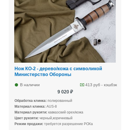
Нож КО-2 - дерево/кожа с символикой
Министерство Обороны
В наличии
413 руб - кэшбэк
9 020 ₽
Обработка клинка:
полированный
Материал клинка:
AUS-8
Материал рукояти:
кавказский орех/кожа
Цвет рукояти:
черный,коричневый
Режим продажи:
требуется разрешение РОХа