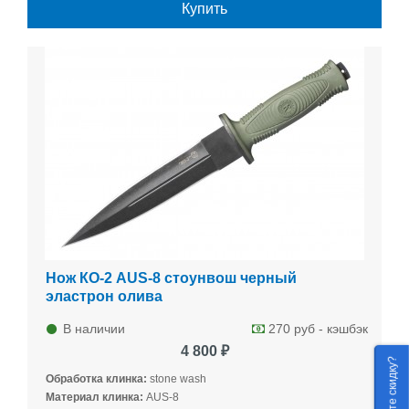
Купить
Нож КО-2 AUS-8 стоунвош черный
эластрон олива
В наличии
270 руб - кэшбэк
4 800 ₽
Хотите скидку?
Обработка клинка:
stone wash
Материал клинка:
AUS-8