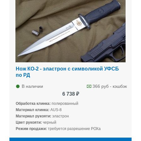
Нож КО-2 - эластрон с символикой УФСБ
по РД
В наличии
366 руб - кэшбэк
6 738 ₽
Обработка клинка:
полированный
Материал клинка:
AUS-8
Материал рукояти:
эластрон
Цвет рукояти:
черный
Режим продажи:
требуется разрешение РОХа