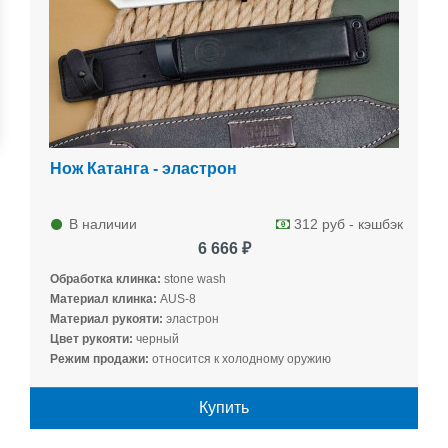
Нож Катанга - эластрон
В наличии
312 руб - кэшбэк
6 666 ₽
Обработка клинка:
stone wash
Материал клинка:
AUS-8
Материал рукояти:
эластрон
Цвет рукояти:
черный
Режим продажи:
относится к холодному оружию
Купить