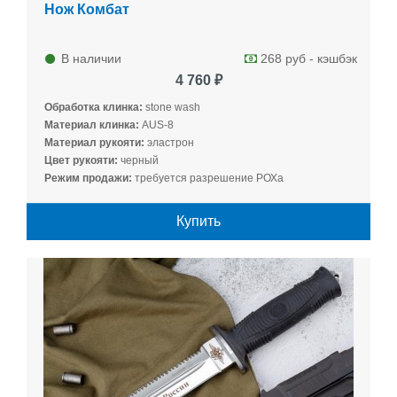
Нож Комбат
В наличии
268 руб - кэшбэк
4 760 ₽
Обработка клинка:
stone wash
Материал клинка:
AUS-8
Материал рукояти:
эластрон
Цвет рукояти:
черный
Режим продажи:
требуется разрешение РОХа
Купить