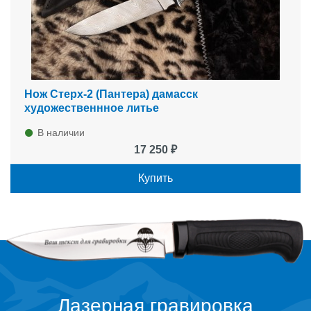
Нож Стерх-2 (Пантера) дамасск
художественнное литье
В наличии
17 250 ₽
Купить
Лазерная гравировка