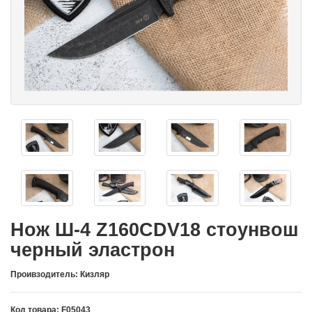
Нож Ш-4 Z160CDV18 стоунвош
черный эластрон
Проивзодитель: Кизляр
Код товара: F05043