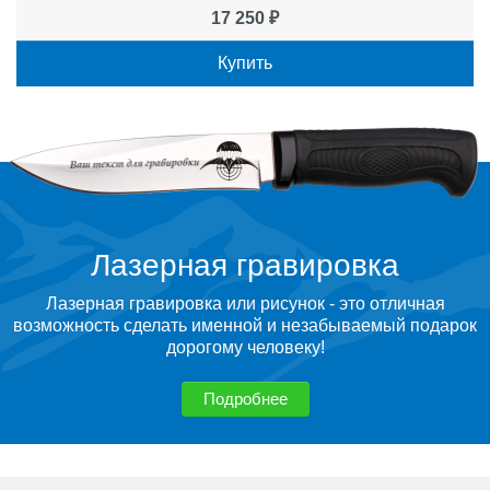
17 250 ₽
Купить
Лазерная гравировка
Лазерная гравировка или рисунок - это отличная
возможность сделать именной и незабываемый подарок
дорогому человеку!
Подробнее