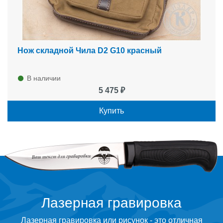
Нож складной Чила D2 G10 красный
В наличии
5 475 ₽
Купить
Лазерная гравировка
Лазерная гравировка или рисунок - это отличная